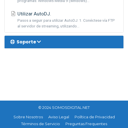
programas: Windows Media 9 (windows)...
Utilizar AutoDJ.
Pasos a seguir para utilizar AutoDJ: 1. Conéctese vía FTP
al servidor de streaming, utilizando...
Soporte
© 2024 SOMOSDIGITAL.NET
Sobre Nosotros
Aviso Legal
Política de Privacidad
Términos de Servicio
Preguntas Frequentes